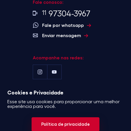
Fale conosco:
97304-3967
11
Fale por whatsapp
Enviar mensagem
Acompanhe nas redes:
Cookies e Privacidade
©2023 . Alcance
Esse site usa cookies para proporcionar uma melhor
Incorporadora . Todos os
experiência para você.
direitos reservados.
Política
de privacidade
Política de privacidade
Desenvolvido por