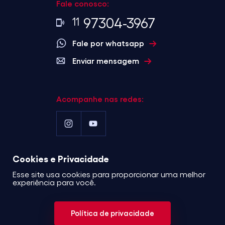
Fale conosco:
97304-3967
11
Fale por whatsapp
Enviar mensagem
Acompanhe nas redes:
Cookies e Privacidade
©2023 . Alcance
Esse site usa cookies para proporcionar uma melhor
Incorporadora . Todos os
experiência para você.
direitos reservados.
Política
de privacidade
Política de privacidade
Desenvolvido por