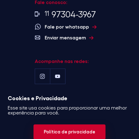
Fale conosco:
97304-3967
11
Fale por whatsapp
Enviar mensagem
Acompanhe nas redes:
Cookies e Privacidade
©2023 . Alcance
Esse site usa cookies para proporcionar uma melhor
Incorporadora . Todos os
experiência para você.
direitos reservados.
Política
de privacidade
Política de privacidade
Desenvolvido por